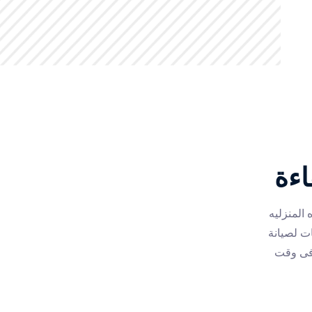
اءة
المنزليه
ات لصيانة
وفى وقت