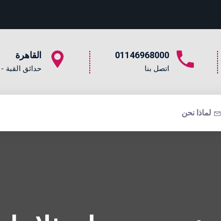
01146968000
القاهرة
اتصل بنا
حدائق القبة - 21 ع.الدفاع الوطنى
لماذا نحن