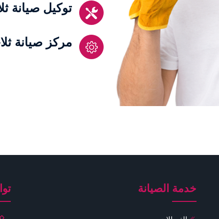
توكيل صيانة ث
مركز صيانة ثل
خدمة الصيانة
توا