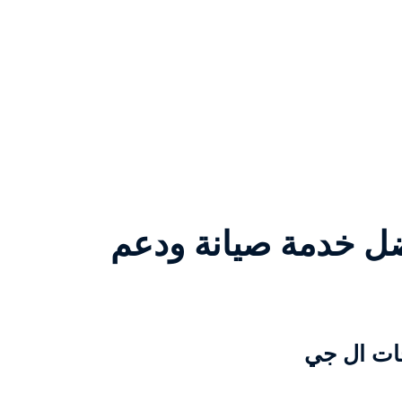
فضل خدمة صيانة ودعم
جات ال جي