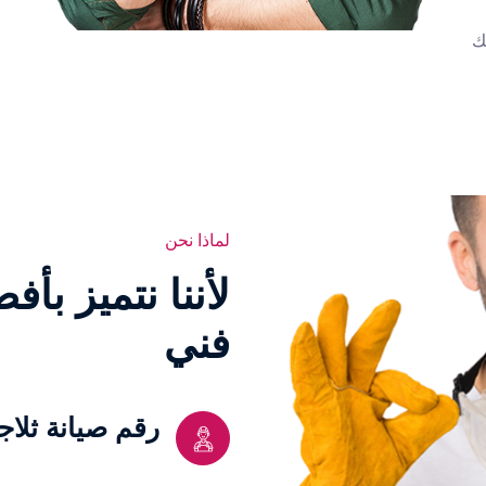
ك
لماذا نحن
ﻷننا نتميز بأ
فني
رقم صيانة ثلا