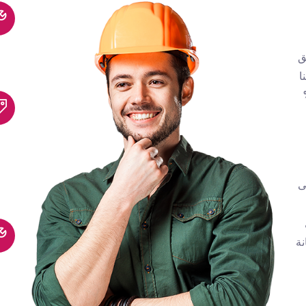
ق
ا
مان وخصم 20%
ى
نة