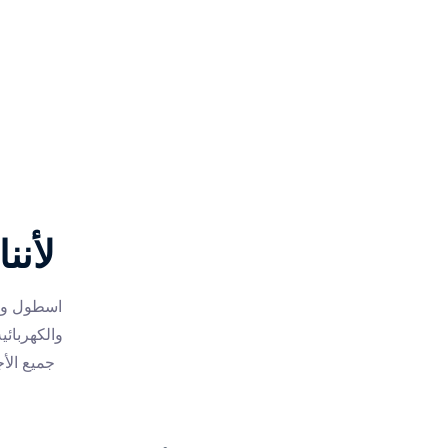
ﻷننا
اسطول واص
والكهربائي
جميع الأ