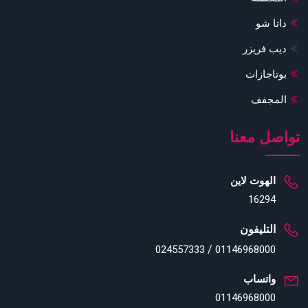
داتا شو
ديب فريزر
بوتاجازات
المجفف
تواصل معنا
الهوت لاين
16294
التليفون
/
024557333
01146968000
واتساب
01146968000